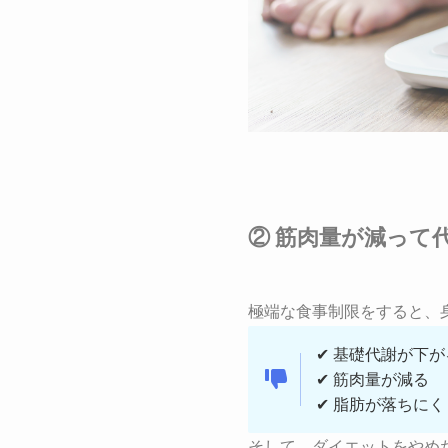
② 筋肉量が減って
極端な食事制限をすると、
✔ 基礎代謝が下が
✔ 筋肉量が減る
✔ 脂肪が落ちに
そして、ダイエットをやめ