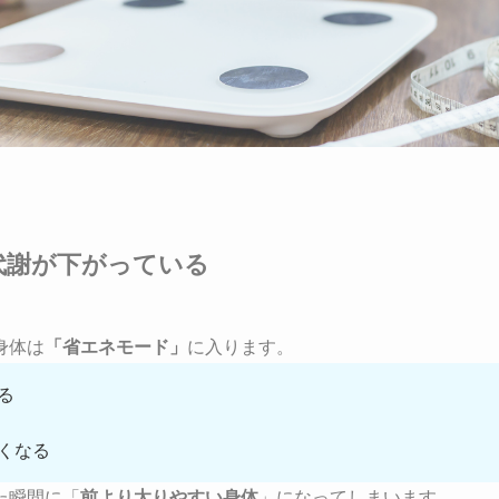
代謝が下がっている
身体は
「省エネモード」
に入ります。
る
くくなる
た瞬間に「
前より太りやすい身体
」になってしまいます。